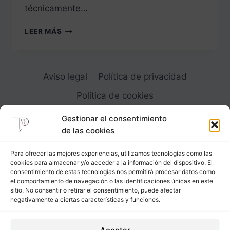
técnicamente…
PATRONAJE
LEER MÁS
Y
DESPIECE
DEL
DELANTERO
Aviso legal
Política de privacidad
DE
LA
Política de cookies
AMERICANA
Gestionar el consentimiento
de las cookies
Para ofrecer las mejores experiencias, utilizamos tecnologías como las
cookies para almacenar y/o acceder a la información del dispositivo. El
Carrer Provença, 183
consentimiento de estas tecnologías nos permitirá procesar datos como
el comportamiento de navegación o las identificaciones únicas en este
08036 - Barcelona (Espana)
sitio. No consentir o retirar el consentimiento, puede afectar
negativamente a ciertas características y funciones.
Tel
&
Whatsapp
+34 - 683 23 53 59