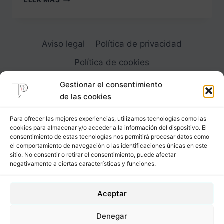
LEER MÁS
A
PLANO
DE
LA
Aviso legal
Política de privacidad
GLASILLA
Política de cookies
Gestionar el consentimiento
de las cookies
Para ofrecer las mejores experiencias, utilizamos tecnologías como las
cookies para almacenar y/o acceder a la información del dispositivo. El
Carrer Provença, 183
consentimiento de estas tecnologías nos permitirá procesar datos como
el comportamiento de navegación o las identificaciones únicas en este
08036 - Barcelona (Espana)
sitio. No consentir o retirar el consentimiento, puede afectar
negativamente a ciertas características y funciones.
Tel
&
Whatsapp
+34 - 683 23 53 59
Aceptar
info@comocubriruncuerpo.org
Denegar