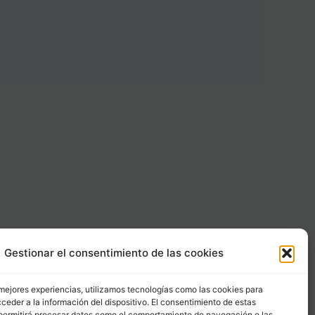
Gestionar el consentimiento de las cookies
Carrer Provença, 183
08036 - Barcelona (Espana)
 mejores experiencias, utilizamos tecnologías como las cookies para
ceder a la información del dispositivo. El consentimiento de estas
permitirá procesar datos como el comportamiento de navegación o las