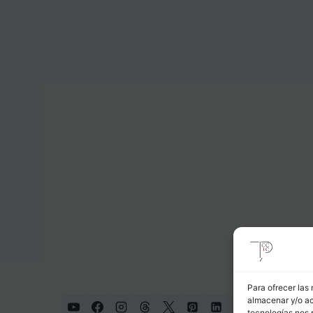
Para ofrecer las
almacenar y/o ac
tecnologías nos 