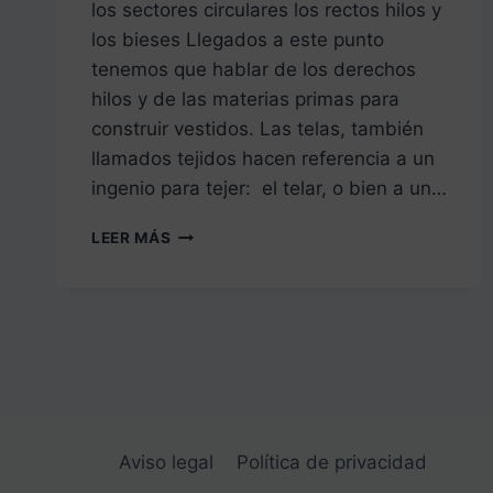
los sectores circulares los rectos hilos y
los bieses Llegados a este punto
tenemos que hablar de los derechos
hilos y de las materias primas para
construir vestidos. Las telas, también
llamados tejidos hacen referencia a un
ingenio para tejer: el telar, o bien a un…
PATRÓN
LEER MÁS
DE
LA
FALDA
5
LA
FALDA
DE
CAPA
LOS
Aviso legal
Política de privacidad
SECTORES
CIRCULARES