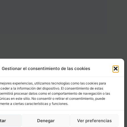
Gestionar el consentimiento de las cookies
Carrer Provença, 183
08036 - Barcelona (Espana)
 mejores experiencias, utilizamos tecnologías como las cookies para
ceder a la información del dispositivo. El consentimiento de estas
permitirá procesar datos como el comportamiento de navegación o las
Tel
&
Whatsapp
únicas en este sitio. No consentir o retirar el consentimiento, puede
+34 - 683 23 53 59
mente a ciertas características y funciones.
info@comocubriruncuerpo.org
tar
Denegar
Ver preferencias