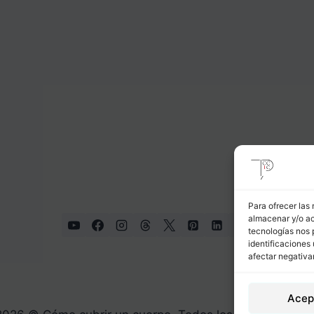
Para ofrecer las
almacenar y/o ac
tecnologías nos 
identificaciones 
afectar negativa
Acep