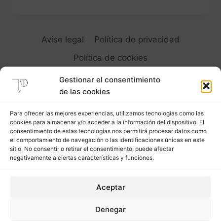
DE
1855
TRAZADO
DE
Aviso legal
Política de privacidad
LOS
FALDONES
Política de cookies
DEL
FRAC
Gestionar el consentimiento
de las cookies
Para ofrecer las mejores experiencias, utilizamos tecnologías como las
cookies para almacenar y/o acceder a la información del dispositivo. El
Carrer Provença, 183
consentimiento de estas tecnologías nos permitirá procesar datos como
el comportamiento de navegación o las identificaciones únicas en este
08036 - Barcelona (Espana)
sitio. No consentir o retirar el consentimiento, puede afectar
negativamente a ciertas características y funciones.
Tel
&
Whatsapp
+34 - 683 23 53 59
Aceptar
info@comocubriruncuerpo.org
Denegar