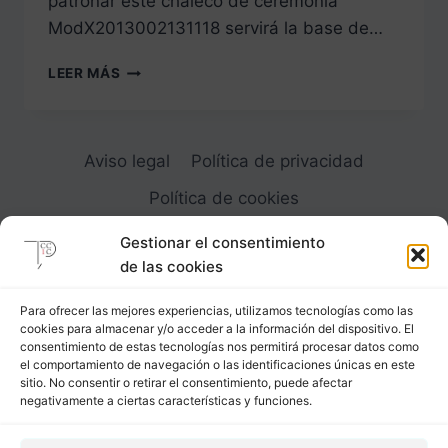
patronar este chaleco de ceremonia
ModX2013002131118 servirá la base de…
CHALECO
LEER MÁS
DE
CEREMONIA
MODX2013002131118
Aviso legal
Política de privacidad
Política de cookies
Gestionar el consentimiento
de las cookies
Para ofrecer las mejores experiencias, utilizamos tecnologías como las
cookies para almacenar y/o acceder a la información del dispositivo. El
Carrer Provença, 183
consentimiento de estas tecnologías nos permitirá procesar datos como
el comportamiento de navegación o las identificaciones únicas en este
08036 - Barcelona (Espana)
sitio. No consentir o retirar el consentimiento, puede afectar
negativamente a ciertas características y funciones.
Tel
&
Whatsapp