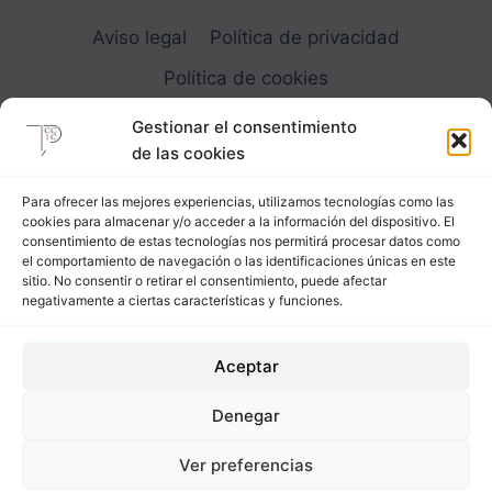
LA
IGNORANCIA
Aviso legal
Política de privacidad
1
Política de cookies
Gestionar el consentimiento
de las cookies
Para ofrecer las mejores experiencias, utilizamos tecnologías como las
cookies para almacenar y/o acceder a la información del dispositivo. El
Carrer Provença, 183
consentimiento de estas tecnologías nos permitirá procesar datos como
el comportamiento de navegación o las identificaciones únicas en este
08036 - Barcelona (Espana)
sitio. No consentir o retirar el consentimiento, puede afectar
negativamente a ciertas características y funciones.
Tel
&
Whatsapp
+34 - 683 23 53 59
Aceptar
info@comocubriruncuerpo.org
Denegar
2012 - 2026 © Cómo cubrir un cuerpo. Todos los
Ver preferencias
derechos reservados.