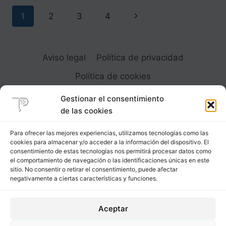
2
Navegación
Siguiente
1
2
3
4
de
página
página
Aviso legal
Política de privacidad
Política de cookies
Gestionar el consentimiento
de las cookies
Para ofrecer las mejores experiencias, utilizamos tecnologías como las
cookies para almacenar y/o acceder a la información del dispositivo. El
Carrer Provença, 183
consentimiento de estas tecnologías nos permitirá procesar datos como
el comportamiento de navegación o las identificaciones únicas en este
08036 - Barcelona (Espana)
sitio. No consentir o retirar el consentimiento, puede afectar
negativamente a ciertas características y funciones.
Tel
&
Whatsapp
+34 - 683 23 53 59
Aceptar
info@comocubriruncuerpo.org