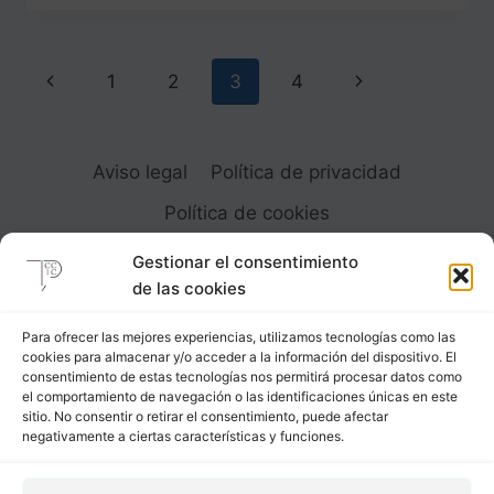
SLIP
MASCULINO
Navegación
Página
Siguiente
1
2
3
4
de
anterior
página
página
Aviso legal
Política de privacidad
Política de cookies
Gestionar el consentimiento
de las cookies
Para ofrecer las mejores experiencias, utilizamos tecnologías como las
cookies para almacenar y/o acceder a la información del dispositivo. El
Carrer Provença, 183
consentimiento de estas tecnologías nos permitirá procesar datos como
el comportamiento de navegación o las identificaciones únicas en este
08036 - Barcelona (Espana)
sitio. No consentir o retirar el consentimiento, puede afectar
negativamente a ciertas características y funciones.
Tel
&
Whatsapp
+34 - 683 23 53 59