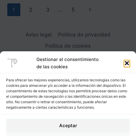
2
Navegación
Siguiente
1
2
3
…
5
de
página
página
Aviso legal
Política de privacidad
Política de cookies
Gestionar el consentimiento
de las cookies
Para ofrecer las mejores experiencias, utilizamos tecnologías como las
cookies para almacenar y/o acceder a la información del dispositivo. El
Carrer Provença, 183
consentimiento de estas tecnologías nos permitirá procesar datos como
el comportamiento de navegación o las identificaciones únicas en este
08036 - Barcelona (Espana)
sitio. No consentir o retirar el consentimiento, puede afectar
negativamente a ciertas características y funciones.
Tel
&
Whatsapp
+34 - 683 23 53 59
Aceptar
info@comocubriruncuerpo.org