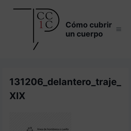
Saltar
al
contenido
Cómo cubrir
un cuerpo
131206_delantero_traje_
XIX