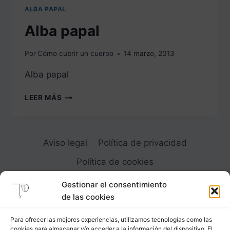
ALBA PAPAL
Alba papal
Por
Cómo cubrir un cuerpo
14 marzo, 2013
Alba papal
ALBA
LEER MÁS
PAPAL
Aviso legal
Política de privacidad
Política de cookies
Gestionar el consentimiento
de las cookies
Para ofrecer las mejores experiencias, utilizamos tecnologías como las
cookies para almacenar y/o acceder a la información del dispositivo. El