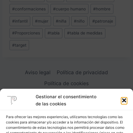
de
#
conformaciones
#
cuerpo humano
#
hombre
la
entrada:
#
infantil
#
mujer
#
niña
#
niño
#
patronaje
#
Proporciones
#
tabla
#
tabla de medidas
#
target
Aviso legal
Política de privacidad
Política de cookies
Gestionar el consentimiento
de las cookies
Para ofrecer las mejores experiencias, utilizamos tecnologías como las
cookies para almacenar y/o acceder a la información del dispositivo. El
Carrer Provença, 183
consentimiento de estas tecnologías nos permitirá procesar datos como
el comportamiento de navegación o las identificaciones únicas en este