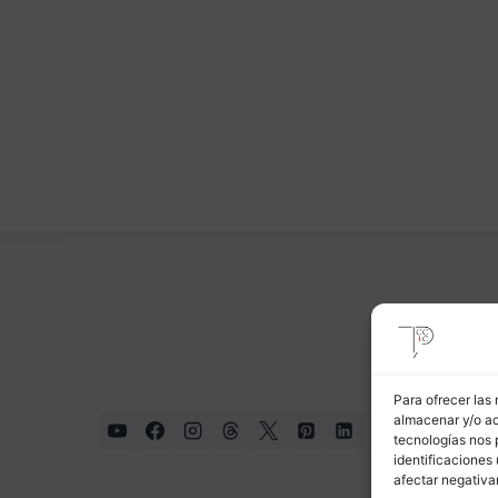
Para ofrecer las
almacenar y/o ac
tecnologías nos 
identificaciones 
afectar negativa