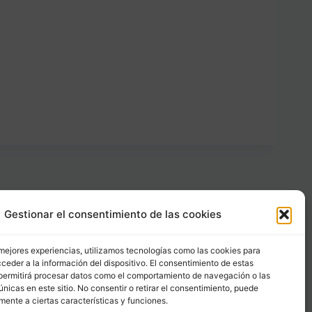
Gestionar el consentimiento de las cookies
Carrer Provença, 183
08036 - Barcelona (Espana)
 mejores experiencias, utilizamos tecnologías como las cookies para
ceder a la información del dispositivo. El consentimiento de estas
permitirá procesar datos como el comportamiento de navegación o las
Tel
&
Whatsapp
únicas en este sitio. No consentir o retirar el consentimiento, puede
+34 - 683 23 53 59
mente a ciertas características y funciones.