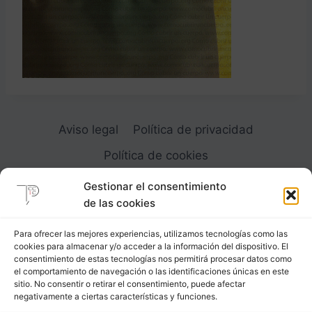
Aviso legal
Política de privacidad
Política de cookies
Gestionar el consentimiento
de las cookies
Para ofrecer las mejores experiencias, utilizamos tecnologías como las
cookies para almacenar y/o acceder a la información del dispositivo. El
Carrer Provença, 183
consentimiento de estas tecnologías nos permitirá procesar datos como
el comportamiento de navegación o las identificaciones únicas en este
08036 - Barcelona (Espana)
sitio. No consentir o retirar el consentimiento, puede afectar
negativamente a ciertas características y funciones.
Tel
&
Whatsapp