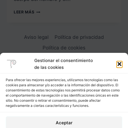
EL
LEER MÁS
PECHO
DE
LA
MUJER
Aviso legal
Política de privacidad
DESARROLLO
DEL
Política de cookies
PATRÓN
MASCULINO
Gestionar el consentimiento
de las cookies
Para ofrecer las mejores experiencias, utilizamos tecnologías como las
cookies para almacenar y/o acceder a la información del dispositivo. El
Carrer Provença, 183
consentimiento de estas tecnologías nos permitirá procesar datos como
el comportamiento de navegación o las identificaciones únicas en este
08036 - Barcelona (Espana)
sitio. No consentir o retirar el consentimiento, puede afectar
negativamente a ciertas características y funciones.
Tel
&
Whatsapp
+34 - 683 23 53 59
Aceptar
info@comocubriruncuerpo.org