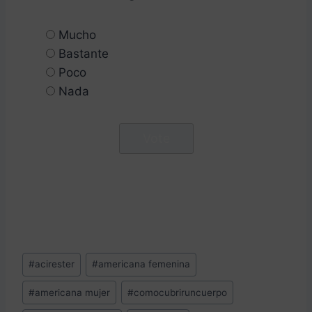
Mucho
Bastante
Poco
Nada
Etiquetas
#
acirester
#
americana femenina
de
#
americana mujer
#
comocubriruncuerpo
la