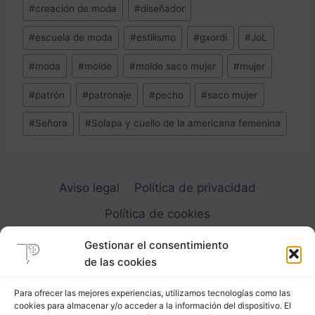
entrada:
#
creación de moda
#
diseñador
#
escuela de moda
#
estilismo
#
gxordi
#
JoL
#
moda
#
molde
#
molde saco mujer
#
mujer
#
patrón
#
patronaje
#
pecho
#
saco mujer
#
Señora
#
Solapa y cuello de la americana femenina
Aviso legal
Política de privacidad
Política de cookies
Gestionar el consentimiento
de las cookies
Para ofrecer las mejores experiencias, utilizamos tecnologías como las
cookies para almacenar y/o acceder a la información del dispositivo. El
Carrer Provença, 183